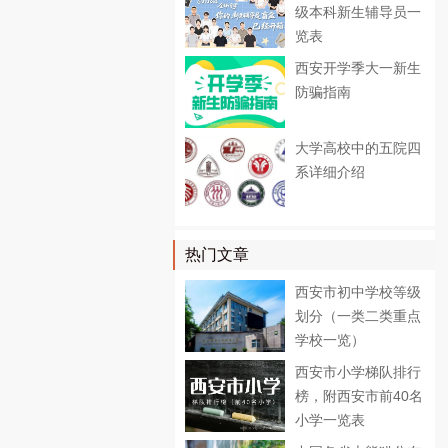
级本科新生辅导员一
览表
西安开学季大一新生
防骗指南
大学高校中的五院四
系详细介绍
热门文章
西安市初中学校等级
划分（一类二类重点
学校一览）
西安市小学梯队排行
榜，附西安市前40名
小学一览表