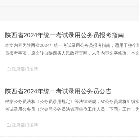
陕西省2024年统一考试录用公务员报考指南
本文内容为陕西省2024年统一考试录用公务员报考指南，适用于整个陕
员报考事项，原文转自陕西省人民政府官网，未作内容文字修改。本文
24陕西公务员报考政策第二部分2024陕西公务员报考技术解答第三部分
考政策第四部分2024陕西公务员报考政策第一部分报考政策1.准备...
政府部门招聘
陕西省2024年统一考试录用公务员公告
根据公务员法和《公务员录用规定》等法律法规，省公务员局将组织实施
考试录用公务员（含参照公务员法管理单位工作人员，下同）工作，
试录用一级主任科员及以下和其他相当职级层次的公务员6772名。现
下：一、报考条件（一）报考的基本条件1.具有中华人民共和国国籍。2.年
政府部门招聘