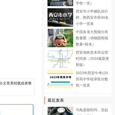
学校一览）
西安市小学梯队排行
榜，附西安市前40名
小学一览表
中国各省大熊猫分布
数量图（动物园熊猫
数量+姓名）
西安地铁首末班运营
时间表（2024最新更
新版）
2023年西安中考120
所高中学校录取分数
目的，部分文章系转载或者整
线一览表
最近发表
乌龟蛋能吃吗，尝起