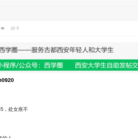
0
0920
165，处女座不