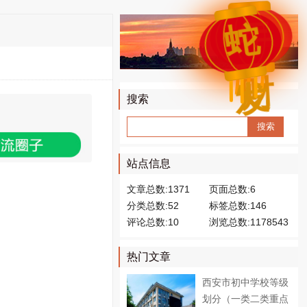
年
蛇
财
发
搜索
Sear
ch
站点信息
文章总数:1371
页面总数:6
分类总数:52
标签总数:146
评论总数:10
浏览总数:1178543
热门文章
西安市初中学校等级
划分（一类二类重点