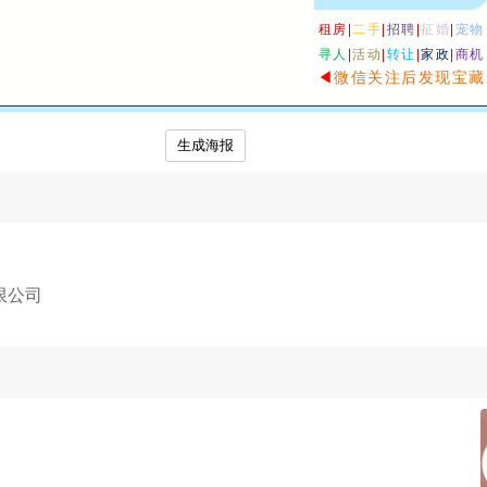
租房|
二手
|
招聘
|
征婚
|
宠物
寻人
|
活动
|
转让
|
家政
|
商机
◀
微信关注后发现宝藏
生成海报
限公司