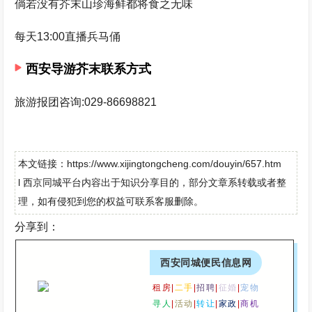
倘若没有芥末山珍海鲜都将食之无味
每天13:00直播兵马俑
西安导游芥末联系方式
旅游报团咨询:029-86698821
本文链接：https://www.xijingtongcheng.com/douyin/657.htm
l 西京同城平台内容出于知识分享目的，部分文章系转载或者整
理，如有侵犯到您的权益可联系客服删除。
分享到：
西安同城便民信息网
租房|
二手
|
招聘
|
征婚
|
宠物
寻人
|
活动
|
转让
|
家政
|
商机