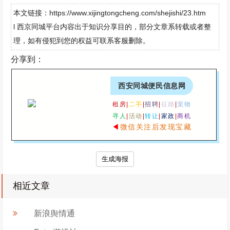
本文链接：https://www.xijingtongcheng.com/shejishi/23.htm
l 西京同城平台内容出于知识分享目的，部分文章系转载或者整
理，如有侵犯到您的权益可联系客服删除。
分享到：
西安同城便民信息网
租房|
二手
|
招聘
|
征婚
|
宠物
寻人
|
活动
|
转让
|
家政
|
商机
◀
微信关注后发现宝藏
生成海报
相近文章
新浪舆情通