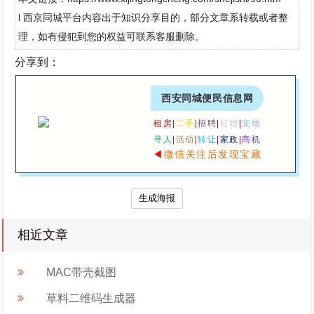
l 西京同城平台内容出于知识分享目的，部分文章系转载或者整
理，如有侵犯到您的权益可联系客服删除。
分享到：
西安同城便民信息网
租房|
二手
|
招聘
|
征婚
|
宠物
寻人
|
活动
|
转让
|
家政
|
商机
◀
微信关注后发现宝藏
生成海报
相近文章
MAC带壳截图
草料二维码生成器