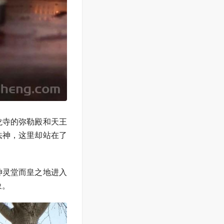
龙寺的弥勒殿和天王
法神，这里却站在了
神灵堂而皇之地进入
象。