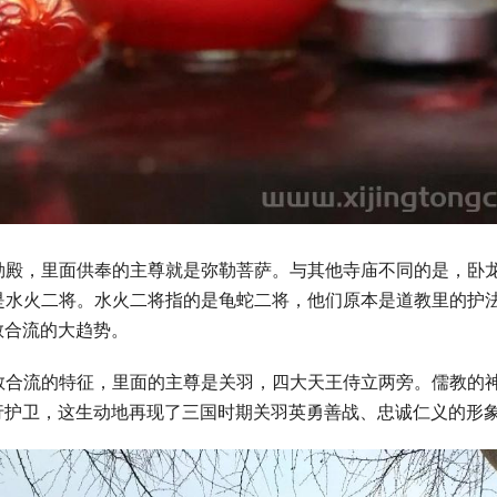
勒殿，里面供奉的主尊就是弥勒菩萨。与其他寺庙不同的是，卧
是水火二将。水火二将指的是龟蛇二将，他们原本是道教里的护
教合流的大趋势。
教合流的特征，里面的主尊是关羽，四大天王侍立两旁。儒教的
行护卫，这生动地再现了三国时期关羽英勇善战、忠诚仁义的形