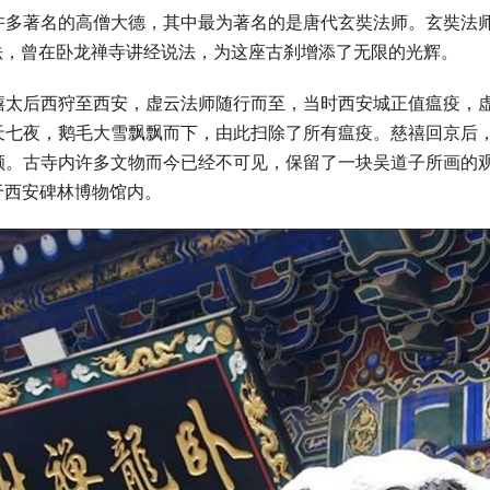
许多著名的高僧大德，其中最为著名的是唐代玄奘法师。玄奘法
安求法，曾在卧龙禅寺讲经说法，为这座古刹增添了无限的光辉。
禧太后西狩至西安，虚云法师随行而至，当时西安城正值瘟疫，
天七夜，鹅毛大雪飘飘而下，由此扫除了所有瘟疫。慈禧回京后
额。古寺内许多文物而今已经不可见，保留了一块吴道子所画的
于西安碑林博物馆内。