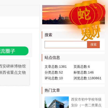
年
蛇
财
发
搜索
Sear
ch
站点信息
西安碑林博物馆
文章总数:1381
页面总数:6
分类总数:52
标签总数:146
陕西省重点文物
评论总数:10
浏览总数:1180861
热门文章
西安市初中学校等级
划分（一类二类重点