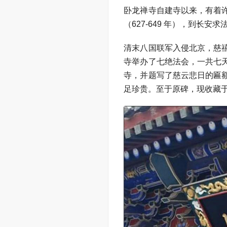
卧龙禅寺自建寺以来，有着
（627-649 年），到长
清末八国联军入侵北京，慈
寺举办了七绝法会，一共七
寺，并题写了慈云悲日的匾
足珍贵。至于原碑，现收藏