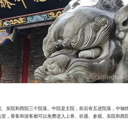
院、东院和西院三个院落。中院是主院，前后有五进院落，中轴
法堂，香客和游客都可以免费进入上香、祈愿、参观。东院和西