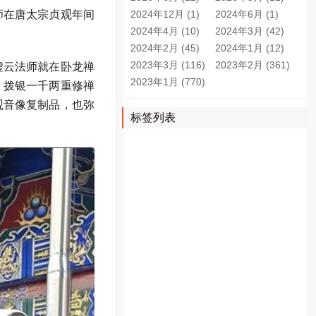
2024年12月 (1)
2024年6月 (1)
师在唐太宗贞观年间
2024年4月 (10)
2024年3月 (42)
2024年2月 (45)
2024年1月 (12)
2023年3月 (116)
2023年2月 (361)
虚云法师就在卧龙禅
2023年1月 (770)
，拨银一千两重修禅
观音像复制品，也弥
标签列表
西安网红
西安律师
西安导游
美食探店
西安新闻
美食主播
陕西新闻
西安美食
网址导航
西安房地产
西安买房
网购
西安医院
西安租房
终南山
微信图文编辑器
西安征婚
西安房产
西安房产网
西安旅游
图书馆
陕西论坛
西安买车
西安车位
二手车