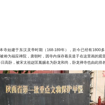
寺始建于东汉灵帝时期（168-189年），距今已经有1800
时期被称为福应禅院，唐朝时，因寺内保存着吴道子在这里画的观
终日高卧，被宋太祖赵匡胤赐名为卧龙和尚，卧龙禅寺也由此得