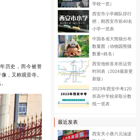
学校一览）
西安市小学梯队排行
榜，附西安市前40名
小学一览表
中国各省大熊猫分布
数量图（动物园熊猫
数量+姓名）
西安地铁首末班运营
多年历史，而今被誉
时间表（2024最新更
音像，又称观音寺。
新版）
名。
2023年西安中考120
所高中学校录取分数
线一览表
最近发表
西安关小唐六元油泼